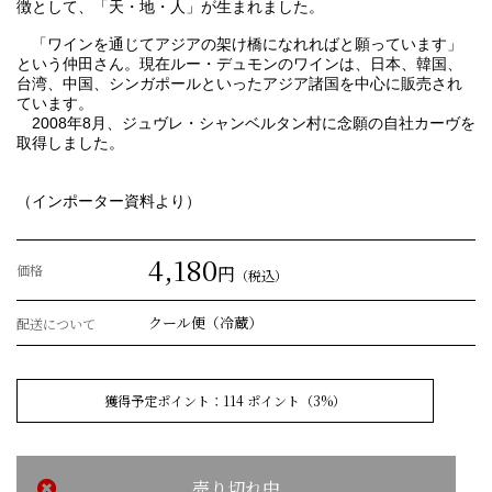
徴として、「天・地・人」が生まれました。
「ワインを通じてアジアの架け橋になれればと願っています」
という仲田さん。現在ルー・デュモンのワインは、日本、韓国、
台湾、中国、シンガポールといったアジア諸国を中心に販売され
ています。
2008年8月、ジュヴレ・シャンベルタン村に念願の自社カーヴを
取得しました。
（インポーター資料より）
4,180
価格
円
（税込）
クール便（冷蔵）
配送について
獲得予定ポイント：
114
ポイント（3%）
売り切れ中