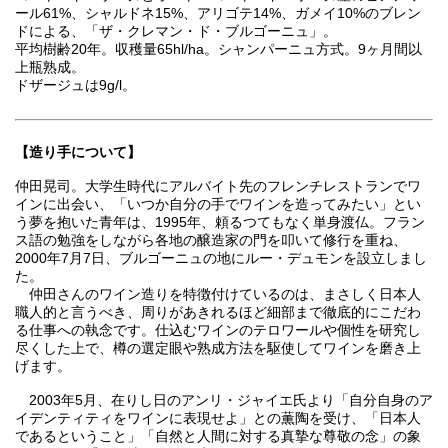
ール61%、シャルドネ15%、アリゴテ14%、ガメイ10%のブレン
ドによる、「ザ・クレマン・ド・ブルゴーニュ」。
平均樹齢20年。収穫量65hl/ha。シャンパーニュ方式。9ヶ月間以
上瓶熟成。
ドザージュは9g/l。
【造り手について】
仲田晃司。大学生時代にアルバイト先のフレンチレストランでワ
インに出会い、「いつか自分の手でワインを造ってみたい」とい
う夢を抱いた青年は、1995年、頼るつてもなく単身渡仏。フラン
ス語の勉強をしながら各地の醸造家の門を叩いて修行を重ね、
2000年7月7日、ブルゴーニュの地にルー・デュモンを設立しまし
た。
仲田さんのワイン造りを特徴付けているのは、まさしく日本人
職人的と言うべき、周りがあきれるほど細部まで徹底的にこだわ
る仕事への執念です。仕込むワインのテロワールや個性を研究し
尽くした上で、樽の選定眼や熟成方法を駆使してワインを磨き上
げます。
2003年5月、在りし日のアンリ・ジャイエ氏より「自分自身のア
イデンティティをワインに表現せよ」との薫陶を受け、「日本人
であるということ」「自然と人間に対する真摯な尊敬の念」の象